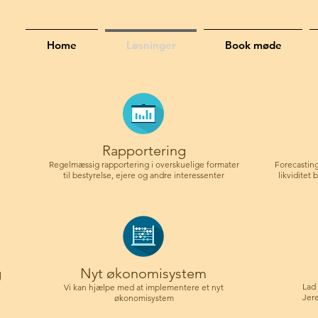
Home
Løsninger
Book møde
Rapportering
Regelmæssig rapportering i overskuelige formater
Forecasting
til bestyrelse, ejere og andre interessenter
likviditet
g
Nyt økonomisystem
Lad 
Vi kan hjælpe med at implementere et nyt
Jer
økonomisystem