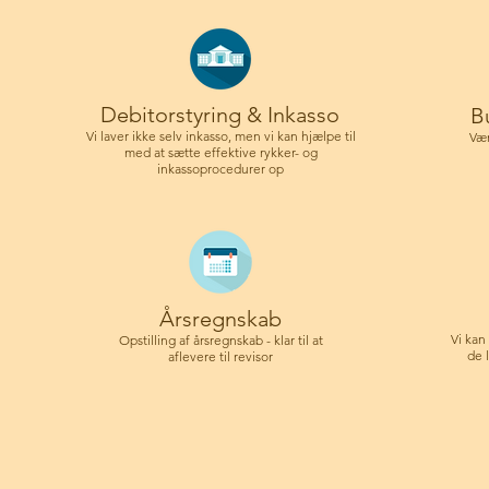
Debitorstyring & Inkasso
B
Vi laver ikke selv inkasso, men vi kan hjælpe til
Vær
med at sætte effektive rykker- og
inkassoprocedurer op
Årsregnskab
Vi kan
Opstilling af årsregnskab - klar til at
de 
aflevere til revisor