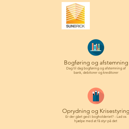
Bogføring og afstemning
Dag til dag bogføring og afstemning af
bank, debitorer og kreditorer
Oprydning og Krisestyrin
Er der gået ged i bogholderiet? - Lad os
hjælpe med at få styr på det